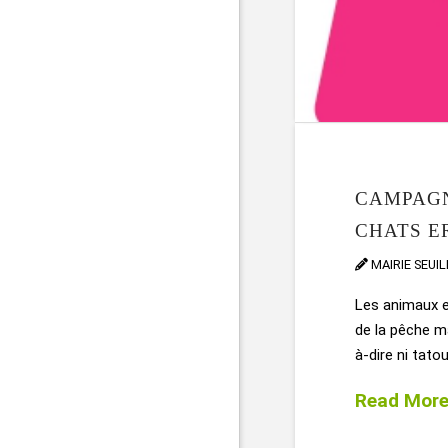
CAMPAGN
CHATS E
MAIRIE SEUI
Les animaux er
de la pêche m
à-dire ni tato
Read Mor