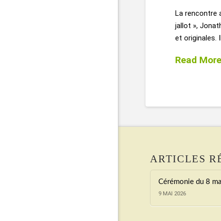
La rencontre 
jallot », Jona
et originales.
Read Mor
ARTICLES R
Cérémonie du 8 ma
9 MAI 2026